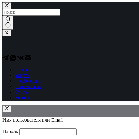
Перейти
к
сути
Ничего
не
найдено
Главная
Услуги
Подбор шин
О компании
Статьи
Контакты
Имя пользователя или Email
Пароль