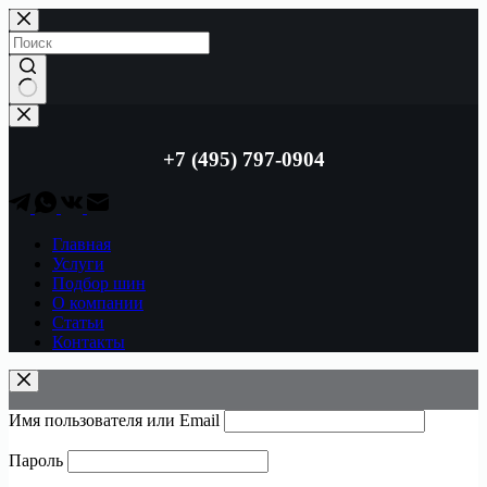
Перейти
к
сути
Ничего
не
найдено
+7 (495) 797-0904
Главная
Услуги
Подбор шин
О компании
Статьи
Контакты
Имя пользователя или Email
Пароль