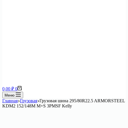
Корзина
0,00
₽
0
Меню
Главная
Грузовая
Грузовая шина 295/80R22.5 ARMORSTEEL
KDM2 152/148M M+S 3PMSF Kelly