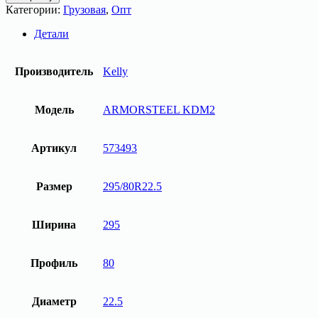
Грузовая
Категории:
Грузовая
,
Опт
шина
295/80R22.5
Детали
ARMORSTEEL
KDM2
152/148M
Производитель
Kelly
M+S
3PMSF
Kelly
Модель
ARMORSTEEL KDM2
Артикул
573493
Размер
295/80R22.5
Ширина
295
Профиль
80
Диаметр
22.5