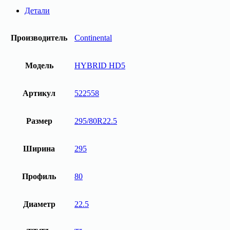
295/80R22.5
Детали
HYBRID
HD5
152/148M
Производитель
Continental
M+S
3PMSF
Continental
Модель
HYBRID HD5
Артикул
522558
Размер
295/80R22.5
Ширина
295
Профиль
80
Диаметр
22.5