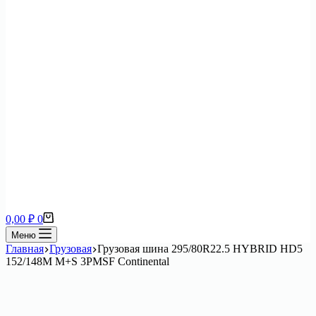
Корзина
0,00
₽
0
Меню
Главная
Грузовая
Грузовая шина 295/80R22.5 HYBRID HD5
152/148M M+S 3PMSF Continental