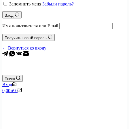
Запомнить меня
Забыли пароль?
Вход
Имя пользователя или Email
Получить новый пароль
← Вернуться ко входу
+7 (495) 797-0904
Поиск
Вход
Корзина
0,00
₽
0