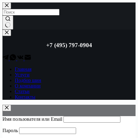
Перейти
к
сути
Ничего
не
найдено
+7 (495) 797-0904
Главная
Услуги
Подбор шин
О компании
Статьи
Контакты
Имя пользователя или Email
Пароль