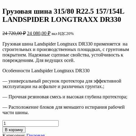
Грузовая шина 315/80 R22.5 157/154L
LANDSPIDER LONGTRAXX DR330
Первоначальная
Текущая
24 720,00
₽
24 080,00
₽
вкл НДС20%
цена
цена:
составляла
24
Грузовая шина Landspider Longtraxx DR330 применяется на
24
строительных и производственных площадках, с грунтовым
080,00 ₽.
покрытием. Надежные сцепные свойства, устойчивость к
720,00 ₽.
повреждениям. Для ведущих осей.
Особенности Landspider Longtraxx DR330
— универсальный рисунок протектора для эффективной
эксплуатации на асфальте и различных грунтах.;
— Прочная резиновая смесь и высокая глубина протектора;
— Расположение блоков для меньшего истирания рабочей
части шины.
Количество
товара
В корзину
Грузовая
Категория:
Грузовая