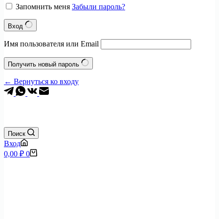
Запомнить меня
Забыли пароль?
Вход
Имя пользователя или Email
Получить новый пароль
← Вернуться ко входу
+7 (495) 797-0904
Поиск
Вход
Корзина
0,00
₽
0