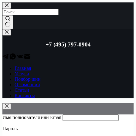
Перейти
к
сути
Ничего
не
найдено
+7 (495) 797-0904
Главная
Услуги
Подбор шин
О компании
Статьи
Контакты
Имя пользователя или Email
Пароль