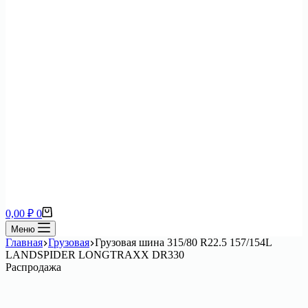
Корзина
0,00
₽
0
Меню
Главная
Грузовая
Грузовая шина 315/80 R22.5 157/154L
LANDSPIDER LONGTRAXX DR330
Распродажа