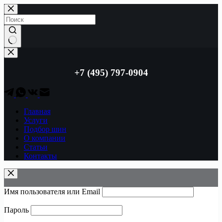
Перейти
к
сути
Ничего
не
найдено
+7 (495) 797-0904
Главная
Услуги
Подбор шин
О компании
Статьи
Контакты
Имя пользователя или Email
Пароль