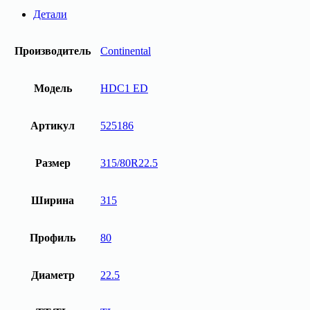
315/80R22.5
Детали
HDC1
ED
156/150K
Производитель
Continental
M+S
3PMSF
Continental
Модель
HDC1 ED
Артикул
525186
Размер
315/80R22.5
Ширина
315
Профиль
80
Диаметр
22.5