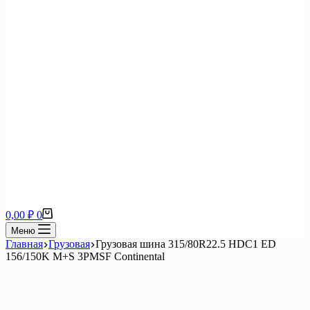
Корзина
0,00
₽
0
Меню
Главная
Грузовая
Грузовая шина 315/80R22.5 HDC1 ED
156/150K M+S 3PMSF Continental