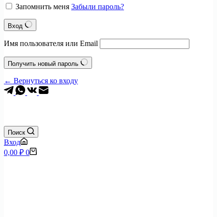
Запомнить меня
Забыли пароль?
Вход
Имя пользователя или Email
Получить новый пароль
← Вернуться ко входу
+7 (495) 797-0904
Поиск
Вход
Корзина
0,00
₽
0