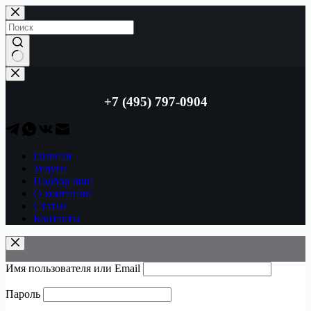
Перейти
к
сути
Ничего
не
найдено
+7 (495) 797-0904
Главная
Услуги
Подбор шин
О компании
Статьи
Контакты
Имя пользователя или Email
Пароль