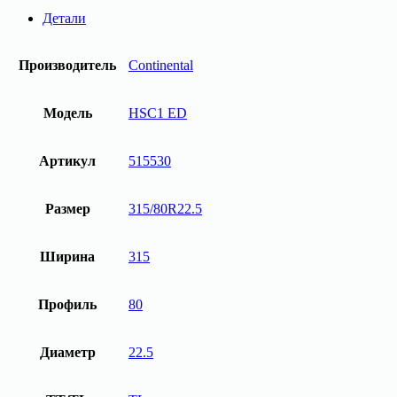
315/80R22.5
Детали
HSC1
ED
156/150K
Производитель
Continental
M+S
Continental
Модель
HSC1 ED
Артикул
515530
Размер
315/80R22.5
Ширина
315
Профиль
80
Диаметр
22.5