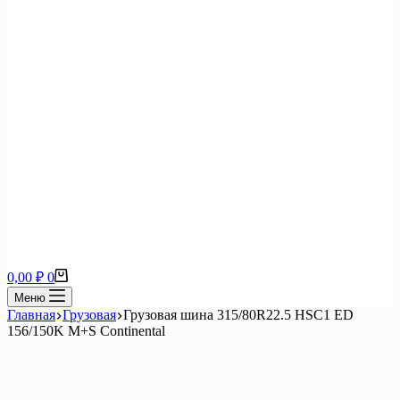
Корзина
0,00
₽
0
Меню
Главная
Грузовая
Грузовая шина 315/80R22.5 HSC1 ED
156/150K M+S Continental