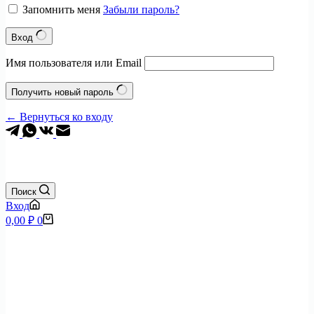
Запомнить меня
Забыли пароль?
Вход
Имя пользователя или Email
Получить новый пароль
← Вернуться ко входу
+7 (495) 797-0904
Поиск
Вход
Корзина
0,00
₽
0