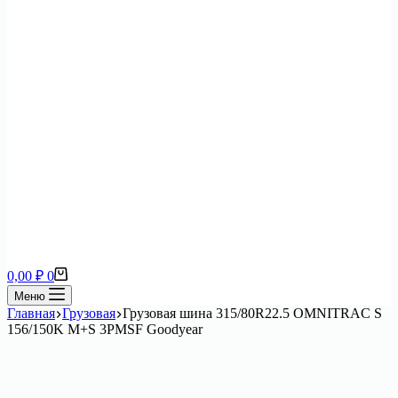
Корзина
0,00
₽
0
Меню
Главная
Грузовая
Грузовая шина 315/80R22.5 OMNITRAC S
156/150K M+S 3PMSF Goodyear