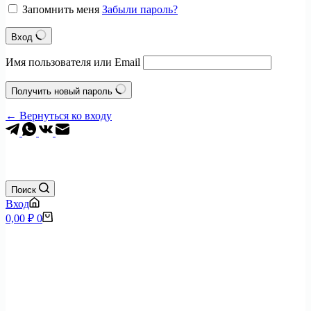
Запомнить меня
Забыли пароль?
Вход
Имя пользователя или Email
Получить новый пароль
← Вернуться ко входу
+7 (495) 797-0904
Поиск
Вход
Корзина
0,00
₽
0