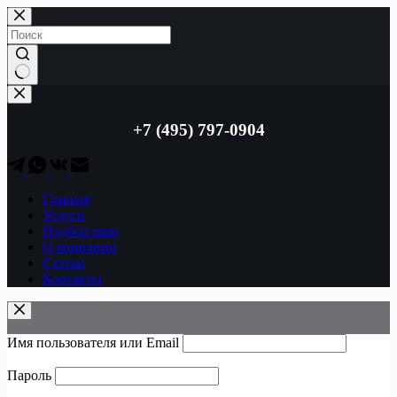
Перейти
к
сути
Ничего
не
найдено
+7 (495) 797-0904
Главная
Услуги
Подбор шин
О компании
Статьи
Контакты
Имя пользователя или Email
Пароль