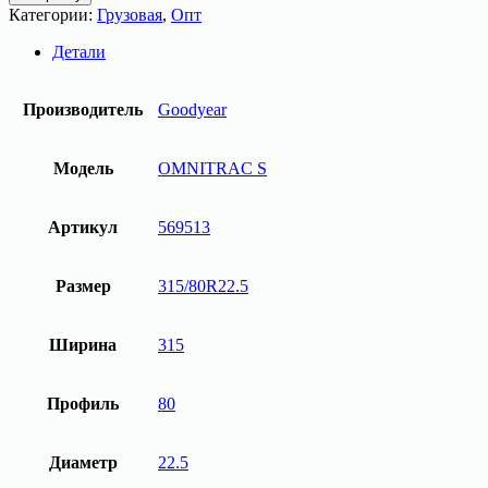
Грузовая
Категории:
Грузовая
,
Опт
шина
315/80R22.5
Детали
OMNITRAC
S
156/150K
Производитель
Goodyear
M+S
3PMSF
Goodyear
Модель
OMNITRAC S
Артикул
569513
Размер
315/80R22.5
Ширина
315
Профиль
80
Диаметр
22.5