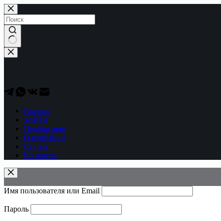
Перейти
к
сути
Ничего
не
найдено
Главная
Услуги
Подбор шин
О компании
Статьи
Контакты
Имя пользователя или Email
Пароль