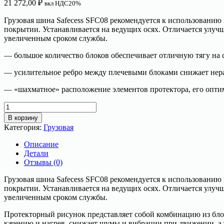
21 272,00
₽
вкл НДС20%
Грузовая шина Safecess SFC08 рекомендуется к использовани
покрытии. Устанавливается на ведущих осях. Отличается улу
увеличенным сроком службы.
— большое количество блоков обеспечивает отличную тягу на 
— усилительное ребро между плечевыми блоками снижает нерав
— «шахматное» расположение элементов протектора, его опт
Количество
товара
В корзину
Грузовая
Категория:
Грузовая
шина
11R22.5
Описание
146/143M
Детали
SAFECESS
Отзывы (0)
SFC08
Грузовая шина Safecess SFC08 рекомендуется к использовани
покрытии. Устанавливается на ведущих осях. Отличается улу
увеличенным сроком службы.
Протекторный рисунок представляет собой комбинацию из бло
качению и нагрев, снижает шумы и вибрации при движении, а 