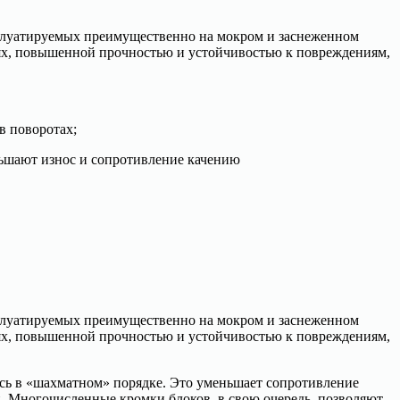
сплуатируемых преимущественно на мокром и заснеженном
тях, повышенной прочностью и устойчивостью к повреждениям,
в поворотах;
ьшают износ и сопротивление качению
сплуатируемых преимущественно на мокром и заснеженном
тях, повышенной прочностью и устойчивостью к повреждениям,
сь в «шахматном» порядке. Это уменьшает сопротивление
и. Многочисленные кромки блоков, в свою очередь, позволяют