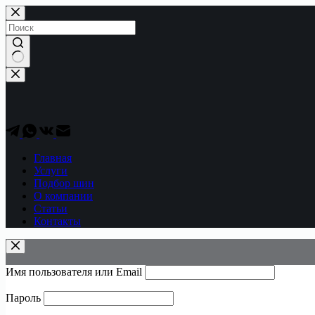
Перейти
к
сути
Ничего
не
найдено
Главная
Услуги
Подбор шин
О компании
Статьи
Контакты
Имя пользователя или Email
Пароль