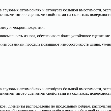
ю в грузовых автомобилях и автобусах большой вместимости, эк
чшенными тягово-сцепными свойствами на скользких поверхнос
снегу и мокром покрытии;
номерность износа, обеспечивает более устойчивое сцепление 
имизированный профиль повышают износостойкость шины, умен
ю в грузовых автомобилях и автобусах большой вместимости, эк
чшенными тягово-сцепными свойствами на скользких поверхнос
ков. Элементы распределены по продольным ребрам, располагая
также обеспечивает курсовую стабильность на большой скорост