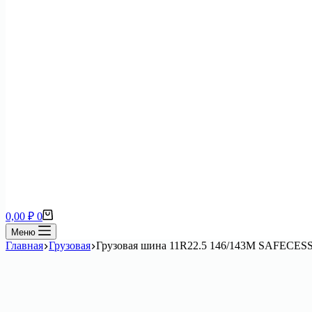
Корзина
0,00
₽
0
Меню
Главная
Грузовая
Грузовая шина 11R22.5 146/143M SAFECES