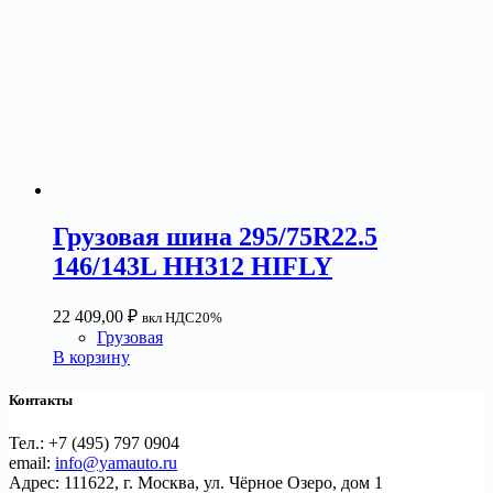
Грузовая шина 295/75R22.5
146/143L HH312 HIFLY
22 409,00
₽
вкл НДС20%
Грузовая
В корзину
Контакты
Тел.: +7 (495) 797 0904
email:
info@yamauto.ru
Адрес: 111622, г. Москва, ул. Чёрное Озеро, дом 1