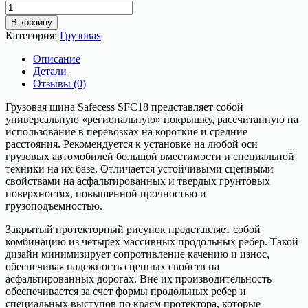
Количество
товара
В корзину
Грузовая
Категория:
Грузовая
шина
12.00R20
Описание
156/153K
Детали
SAFECESS
Отзывы (0)
SFC18
Грузовая шина Safecess SFC18 представляет собой
универсальную «региональную» покрышку, рассчитанную на
использование в перевозках на короткие и средние
расстояния. Рекомендуется к установке на любой оси
грузовых автомобилей большой вместимости и специальной
техники на их базе. Отличается устойчивыми сцепными
свойствами на асфальтированных и твердых грунтовых
поверхностях, повышенной прочностью и
грузоподъемностью.
Закрытый протекторный рисунок представляет собой
комбинацию из четырех массивных продольных ребер. Такой
дизайн минимизирует сопротивление качению и износ,
обеспечивая надежность сцепных свойств на
асфальтированных дорогах. Вне их производительность
обеспечивается за счет формы продольных ребер и
специальных выступов по краям протектора, которые