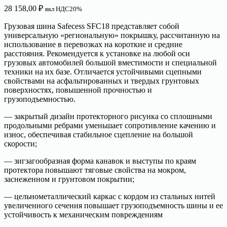
28 158,00
₽
вкл НДС20%
Грузовая шина Safecess SFC18 представляет собой
универсальную «региональную» покрышку, рассчитанную на
использование в перевозках на короткие и средние
расстояния. Рекомендуется к установке на любой оси
грузовых автомобилей большой вместимости и специальной
техники на их базе. Отличается устойчивыми сцепными
свойствами на асфальтированных и твердых грунтовых
поверхностях, повышенной прочностью и
грузоподъемностью.
— закрытый дизайн протекторного рисунка со сплошными
продольными ребрами уменьшает сопротивление качению и
износ, обеспечивая стабильное сцепление на большой
скорости;
— зигзагообразная форма канавок и выступы по краям
протектора повышают тяговые свойства на мокром,
заснеженном и грунтовом покрытии;
— цельнометаллический каркас с кордом из стальных нитей
увеличенного сечения повышает грузоподъемность шины и ее
устойчивость к механическим повреждениям