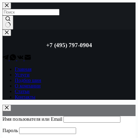
Перейти
к
сути
Ничего
не
найдено
+7 (495) 797-0904
Главная
Услуги
Подбор шин
О компании
Статьи
Контакты
Имя пользователя или Email
Пароль