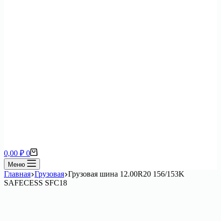
Корзина
0,00
₽
0
Меню
Главная
Грузовая
Грузовая шина 12.00R20 156/153K
SAFECESS SFC18