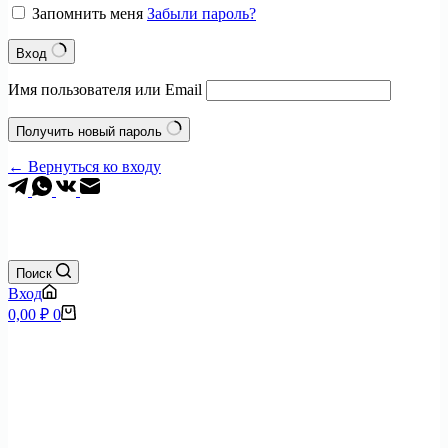
Запомнить меня
Забыли пароль?
Вход
Имя пользователя или Email
Получить новый пароль
← Вернуться ко входу
+7 (495) 797-0904
Поиск
Вход
Корзина
0,00
₽
0