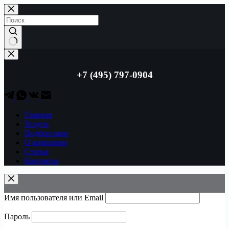
Перейти
к
сути
Ничего
не
найдено
+7 (495) 797-0904
Главная
Услуги
Подбор шин
О компании
Статьи
Контакты
Имя пользователя или Email
Пароль