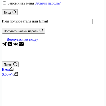
Запомнить меня
Забыли пароль?
Вход
Имя пользователя или Email
Получить новый пароль
← Вернуться ко входу
+7 (495) 797-0904
Поиск
Вход
Корзина
0,00
₽
0