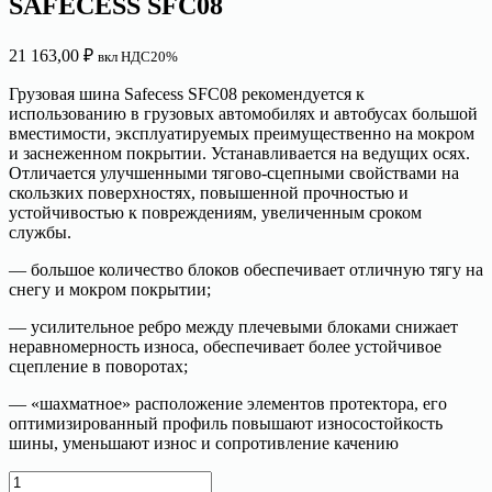
SAFECESS SFC08
21 163,00
₽
вкл НДС20%
Грузовая шина Safecess SFC08 рекомендуется к
использованию в грузовых автомобилях и автобусах большой
вместимости, эксплуатируемых преимущественно на мокром
и заснеженном покрытии. Устанавливается на ведущих осях.
Отличается улучшенными тягово-сцепными свойствами на
скользких поверхностях, повышенной прочностью и
устойчивостью к повреждениям, увеличенным сроком
службы.
— большое количество блоков обеспечивает отличную тягу на
снегу и мокром покрытии;
— усилительное ребро между плечевыми блоками снижает
неравномерность износа, обеспечивает более устойчивое
сцепление в поворотах;
— «шахматное» расположение элементов протектора, его
оптимизированный профиль повышают износостойкость
шины, уменьшают износ и сопротивление качению
Количество