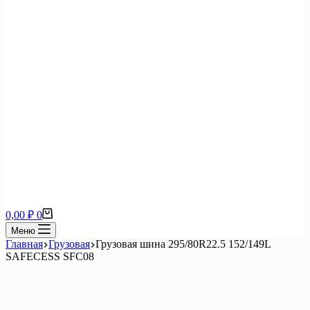
Корзина
0,00
₽
0
Меню
Главная
Грузовая
Грузовая шина 295/80R22.5 152/149L
SAFECESS SFC08