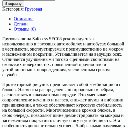
товара
В корзину
Грузовая
Категория:
Грузовая
шина
295/80R22.5
Описание
152/149L
Детали
SAFECESS
Отзывы (0)
SFC08
Грузовая шина Safecess SFC08 рекомендуется к
использованию в грузовых автомобилях и автобусах большой
вместимости, эксплуатируемых преимущественно на мокром
и заснеженном покрытии. Устанавливается на ведущих осях.
Отличается улучшенными тягово-сцепными свойствами на
скользких поверхностях, повышенной прочностью и
устойчивостью к повреждениям, увеличенным сроком
службы.
Протекторный рисунок представляет собой комбинацию из
блоков. Элементы распределены по продольным ребрам,
располагаясь в «шахматном» порядке. Это уменьшает
сопротивление качению и нагрев, снижает шумы и вибрации
при движении, а также обеспечивает курсовую стабильность
на большой скорости. Многочисленные кромки блоков, в
свою очередь, позволяют шине демонстрировать на мокром и
заснеженном покрытии отличную тягу и устойчивость. Эта
особенность дополнительно усилена S-образными ламелями в