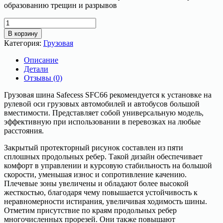
образованию трещин и разрывов
Количество
товара
В корзину
Грузовая
Категория:
Грузовая
шина
315/80R22.5
Описание
156/153L
Детали
SAFECESS
Отзывы (0)
SFC66
Грузовая шина Safecess SFC66 рекомендуется к установке на
рулевой оси грузовых автомобилей и автобусов большой
вместимости. Представляет собой универсальную модель,
эффективную при использовании в перевозках на любые
расстояния.
Закрытый протекторный рисунок составлен из пяти
сплошных продольных ребер. Такой дизайн обеспечивает
комфорт в управлении и курсовую стабильность на большой
скорости, уменьшая износ и сопротивление качению.
Плечевые зоны увеличены и обладают более высокой
жесткостью, благодаря чему повышается устойчивость к
неравномерности истирания, увеличивая ходимость шины.
Отметим присутствие по краям продольных ребер
многочисленных прорезей. Они также повышают