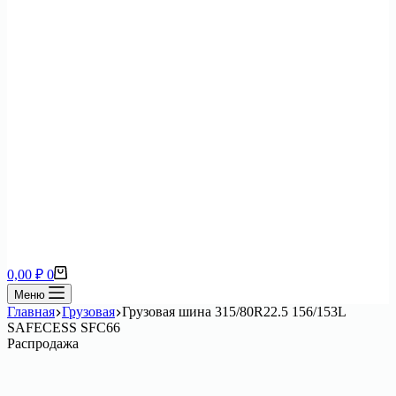
Корзина
0,00
₽
0
Меню
Главная
Грузовая
Грузовая шина 315/80R22.5 156/153L
SAFECESS SFC66
Распродажа