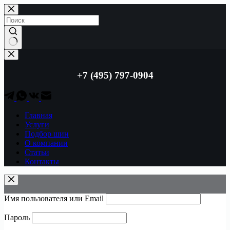
Перейти
к
сути
Ничего
не
найдено
+7 (495) 797-0904
Главная
Услуги
Подбор шин
О компании
Статьи
Контакты
Имя пользователя или Email
Пароль