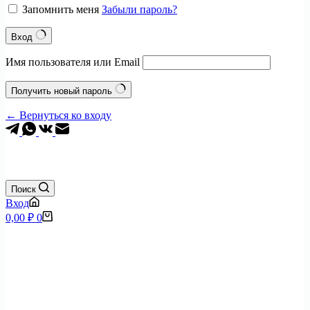
Запомнить меня
Забыли пароль?
Вход
Имя пользователя или Email
Получить новый пароль
← Вернуться ко входу
+7 (495) 797-0904
Поиск
Вход
Корзина
0,00
₽
0