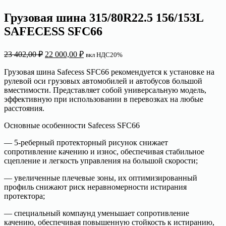
Грузовая шина 315/80R22.5 156/153L
SAFECESS SFC66
Первоначальная
Текущая
23 402,00
₽
22 000,00
₽
вкл НДС20%
цена
цена:
составляла
22
Грузовая шина Safecess SFC66 рекомендуется к установке на
23
рулевой оси грузовых автомобилей и автобусов большой
000,00 ₽.
вместимости. Представляет собой универсальную модель,
402,00 ₽.
эффективную при использовании в перевозках на любые
расстояния.
Основные особенности Safecess SFC66
— 5-реберный протекторный рисунок снижает
сопротивление качению и износ, обеспечивая стабильное
сцепление и легкость управления на большой скорости;
— увеличенные плечевые зоны, их оптимизированный
профиль снижают риск неравномерности истирания
протектора;
— специальный компаунд уменьшает сопротивление
качению, обеспечивая повышенную стойкость к истиранию,