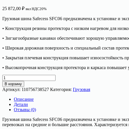
25 872,00
₽
вкл НДС20%
Грузовая шина Safecess SFC06 предназначена к установке и эк
• Конструкция резины протектора с низким нагревом для низ
• Зигзагообразные канавки обеспечивают хорошую управляемос
• Широкая дорожная поверхность и специальный состав проте
• Закрытая плечевая конструкция повышает износостойкость п
• Высокопрочная конструкция протектора и каркаса повышает у
Количество
товара
В корзину
Грузовая
Артикул:
110756738527
Категория:
Грузовая
шина
385/65R22.5
Описание
160L
Детали
SAFECESS
Отзывы (0)
SFC
06
Грузовая шина Safecess SFC06 предназначена к установке и э
перевозках на средние и большие расстояния. Характеризует