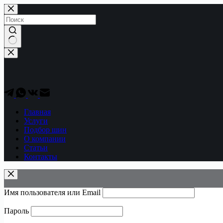
Перейти
к
сути
Ничего
не
найдено
Главная
Услуги
Подбор шин
О компании
Статьи
Контакты
Имя пользователя или Email
Пароль