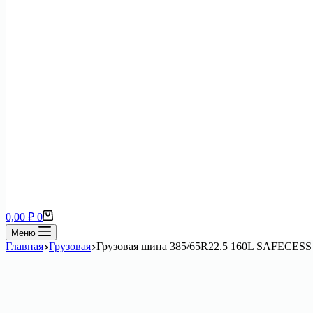
Корзина
0,00
₽
0
Меню
Главная
Грузовая
Грузовая шина 385/65R22.5 160L SAFECESS