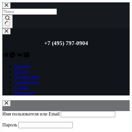
Перейти
к
сути
Ничего
не
найдено
+7 (495) 797-0904
Главная
Услуги
Подбор шин
О компании
Статьи
Контакты
Имя пользователя или Email
Пароль