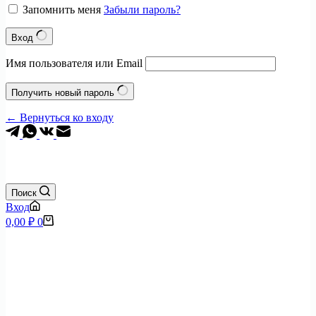
Запомнить меня
Забыли пароль?
Вход
Имя пользователя или Email
Получить новый пароль
← Вернуться ко входу
+7 (495) 797-0904
Поиск
Вход
Корзина
0,00
₽
0