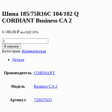
Шина 185/75R16C 104/102 Q
CORDIANT Business CA 2
6 180,00
₽
вкл НДС20%
Количество
товара
В корзину
Шина
Категория:
Коммерческая
185/75R16C
104/102
Детали
Q
CORDIANT
Business
Производитель
CORDIANT
CA
2
Модель
Business CA 2
Артикул
732057633