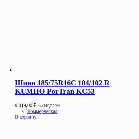
Шина 185/75R16C 104/102 R
KUMHO PorTran KC53
9 019,00
₽
вкл НДС20%
Коммерческая
В корзину