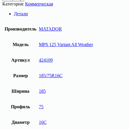
Шина
Категория:
Коммерческая
185/75R16C
104/102
Детали
R
MATADOR
MPS
Производитель
MATADOR
125
Variant
All
Модель
MPS 125 Variant All Weather
Weather
Артикул
424109
Размер
185/75R16C
Ширина
185
Профиль
75
Диаметр
16C