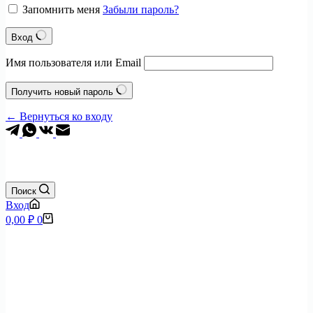
Запомнить меня
Забыли пароль?
Вход
Имя пользователя или Email
Получить новый пароль
← Вернуться ко входу
+7 (495) 797-0904
Поиск
Вход
Корзина
0,00
₽
0