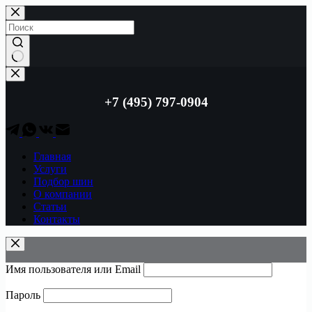
Перейти
к
сути
Ничего
не
найдено
+7 (495) 797-0904
Главная
Услуги
Подбор шин
О компании
Статьи
Контакты
Имя пользователя или Email
Пароль