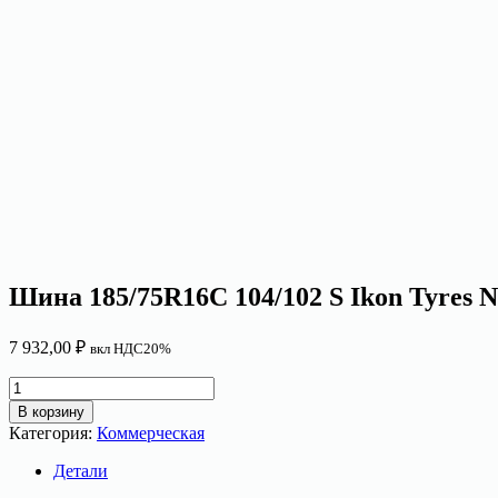
Шина 185/75R16C 104/102 S Ikon Tyres 
7 932,00
₽
вкл НДС20%
Количество
товара
В корзину
Шина
Категория:
Коммерческая
185/75R16C
104/102
Детали
S