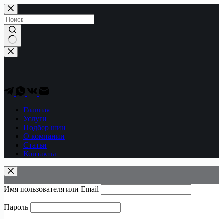
Перейти
к
сути
Ничего
не
найдено
Главная
Услуги
Подбор шин
О компании
Статьи
Контакты
Имя пользователя или Email
Пароль