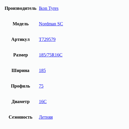
Ikon
Tyres
Производитель
Ikon Tyres
Nordman
SC
Модель
Nordman SC
Артикул
T729579
Размер
185/75R16C
Ширина
185
Профиль
75
Диаметр
16C
Сезонность
Летняя