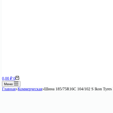
Корзина
0,00
₽
0
Меню
Главная
Коммерческая
Шина 185/75R16C 104/102 S Ikon Tyres